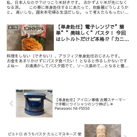
私、日本人なので？けつこう米好きです。 おかずより米が先になく
なる派。 この春に単身赴任するにあたって、炊飯器どうしようか
と。 高いしな。週末本宅帰る生活だしな。 って考えたらもったいな
い。 あと、安いの買ってしまって米が美味しくないの...
【単身赴任】電子レンジで”簡
食べ物
単””美味しく”パスタ！ 今回
はレトルトだけど本格⁉︎「カニの
トマトクリーム」
料理をしない（できない）、アラフィフ単身赴任おじさんです。
お金をあまりかけずにパスタ食べたい！ となると作るしかないです
よね〜 お湯沸かしてパスタ茹でて、ソース温めて…となると億劫
に感じるので、レンジで作っちゃいます。 100...
【単身赴任】アイロン事情 衣類スチーマー
で手軽にワイシャツのシワ伸ばし＊
Panasonic NI-FS550
ピエトロ おうちパスタ たらこマヨネーズ 使