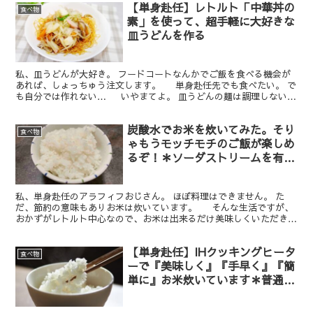
【単身赴任】レトルト「中華丼の
食べ物
素」を使って、超手軽に大好きな
皿うどんを作る
私、皿うどんが大好き。 フードコートなんかでご飯を食べる機会が
あれば、しょっちゅう注文します。 単身赴任先でも食べたい。 で
も自分では作れない… いやまてよ。 皿うどんの麺は調理しない。
上にかかってるのは、中華丼と同じようなもんだ...
炭酸水でお米を炊いてみた。そり
食べ物
ゃもうモッチモチのご飯が楽しめ
るぞ！＊ソーダストリームを有効
活用するぜ。
私、単身赴任のアラフィフおじさん。 ほぼ料理はできません。 た
だ、節約の意味もありお米は炊いています。 そんな生活ですが、
おかずがレトルト中心なので、お米は出来るだけ美味しくいただきた
い。 高い高いブランド米や超絶機能の炊飯器を使わ...
【単身赴任】IHクッキングヒータ
食べ物
ーで『美味しく』『手早く』『簡
単に』お米炊いています＊普通の
片手鍋でね