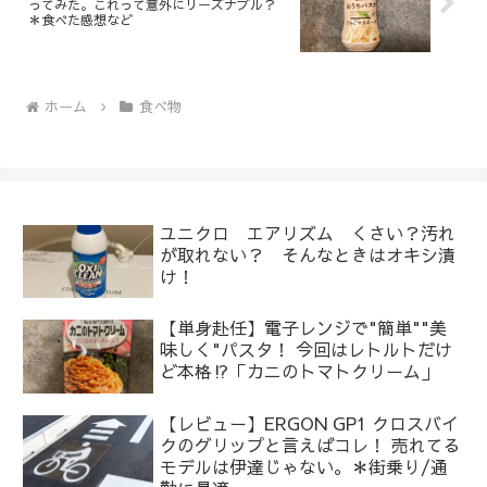
ってみた。これって意外にリーズナブル？
＊食べた感想など
ホーム
食べ物
ユニクロ エアリズム くさい？汚れ
が取れない？ そんなときはオキシ漬
け！
【単身赴任】電子レンジで"簡単""美
味しく"パスタ！ 今回はレトルトだけ
ど本格⁉︎「カニのトマトクリーム」
【レビュー】ERGON GP1 クロスバイ
クのグリップと言えばコレ！ 売れてる
モデルは伊達じゃない。＊街乗り/通