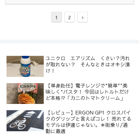
次
1
2
へ
ユニクロ エアリズム くさい？汚れ
が取れない？ そんなときはオキシ漬
け！
【単身赴任】電子レンジで"簡単""美
味しく"パスタ！ 今回はレトルトだけ
ど本格⁉︎「カニのトマトクリーム」
【レビュー】ERGON GP1 クロスバイ
クのグリップと言えばコレ！ 売れてる
モデルは伊達じゃない。＊街乗り/通
勤に最適