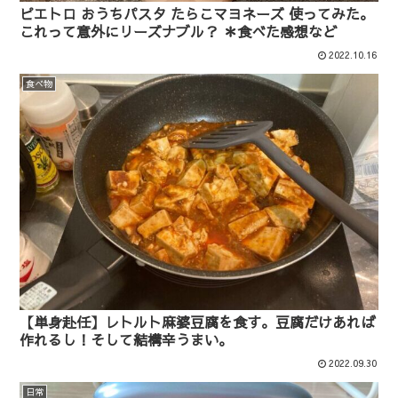
ピエトロ おうちパスタ たらこマヨネーズ 使ってみた。
これって意外にリーズナブル？ ＊食べた感想など
2022.10.16
食べ物
【単身赴任】レトルト麻婆豆腐を食す。豆腐だけあれば
作れるし！そして結構辛うまい。
2022.09.30
日常