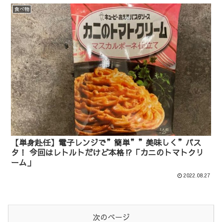
食べ物
【単身赴任】電子レンジで”簡単””美味しく”パス
タ！ 今回はレトルトだけど本格⁉︎「カニのトマトクリ
ーム」
2022.08.27
次のページ